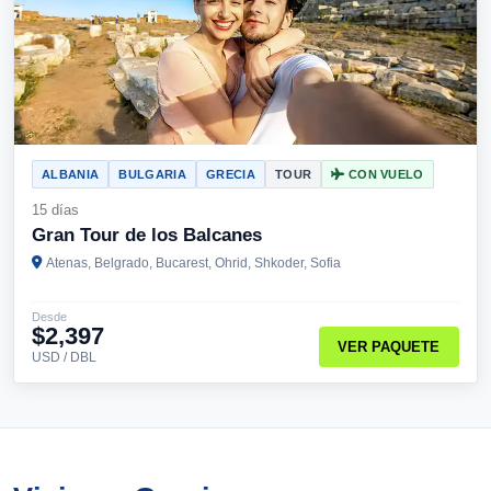
ALBANIA
BULGARIA
GRECIA
TOUR
CON VUELO
15 días
Gran Tour de los Balcanes
Atenas, Belgrado, Bucarest, Ohrid, Shkoder, Sofia
Desde
$2,397
VER PAQUETE
USD / DBL