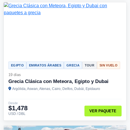
EGIPTO
EMIRATOS ÁRABES
GRECIA
TOUR
SIN VUELO
19 días
Grecia Clásica con Meteora, Egipto y Dubai
Argólida, Aswan, Atenas, Cairo, Delfos, Dubái, Epidauro
Desde
$1,478
VER PAQUETE
USD / DBL