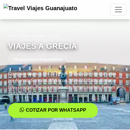
Inicio
›
Tours
›
Europa
›
Grecia
VIAJES A GRECIA
20 paquetes disponibles
Compara viajes a Grecia desde Guanajuato con circuitos
por Atenas, Santorini, Mykonos, Meteora, Creta, Delfos e
Islas Griegas. Revisa temporada, ferries, vuelos, hoteles y
servicios incluidos.
COTIZAR POR WHATSAPP