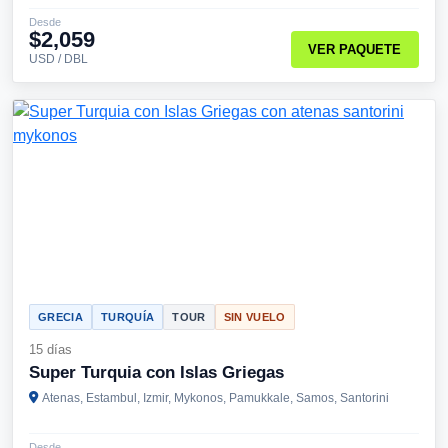
Desde
$2,059
VER PAQUETE
USD / DBL
GRECIA
TURQUÍA
TOUR
SIN VUELO
15 días
Super Turquia con Islas Griegas
Atenas, Estambul, Izmir, Mykonos, Pamukkale, Samos, Santorini
Desde