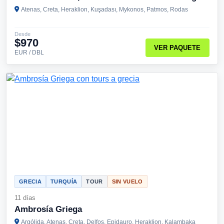
Atenas, Creta, Heraklion, Kuşadası, Mykonos, Patmos, Rodas
Desde
$970
VER PAQUETE
EUR / DBL
GRECIA
TURQUÍA
TOUR
SIN VUELO
11 días
Ambrosía Griega
Argólida, Atenas, Creta, Delfos, Epidauro, Heraklion, Kalambaka