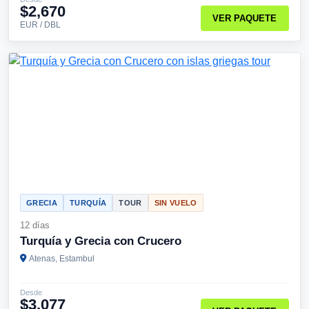
$2,670
VER PAQUETE
EUR / DBL
GRECIA
TURQUÍA
TOUR
SIN VUELO
12 días
Turquía y Grecia con Crucero
Atenas, Estambul
Desde
$3,077