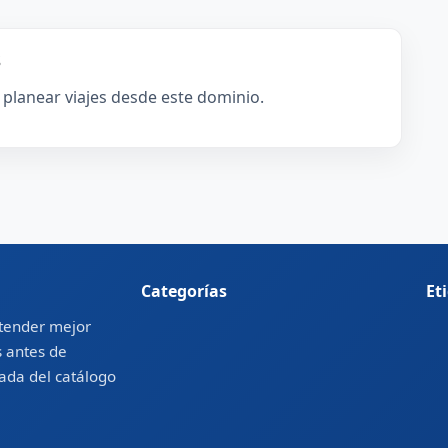
s
 planear viajes desde este dominio.
Categorías
Et
ntender mejor
s antes de
rada del catálogo