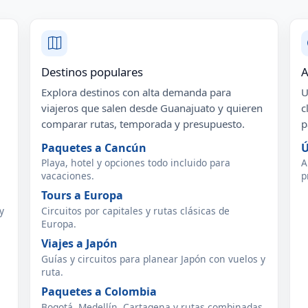
Destinos populares
A
Explora destinos con alta demanda para
U
viajeros que salen desde Guanajuato y quieren
c
comparar rutas, temporada y presupuesto.
p
Paquetes a Cancún
Ú
Playa, hotel y opciones todo incluido para
A
vacaciones.
p
Tours a Europa
y
Circuitos por capitales y rutas clásicas de
Europa.
Viajes a Japón
Guías y circuitos para planear Japón con vuelos y
ruta.
Paquetes a Colombia
Bogotá, Medellín, Cartagena y rutas combinadas.