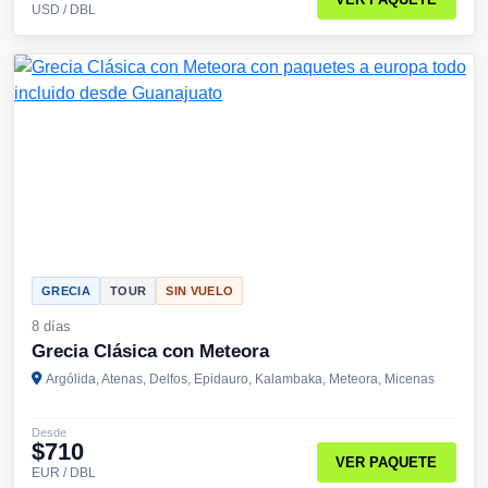
USD / DBL
GRECIA
TOUR
SIN VUELO
8 días
Grecia Clásica con Meteora
Argólida, Atenas, Delfos, Epidauro, Kalambaka, Meteora, Micenas
Desde
$710
VER PAQUETE
EUR / DBL