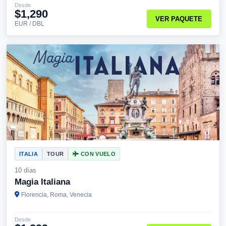
Desde
$1,290
VER PAQUETE
EUR / DBL
ITALIA
TOUR
CON VUELO
10 días
Magia Italiana
Florencia, Roma, Venecia
Desde