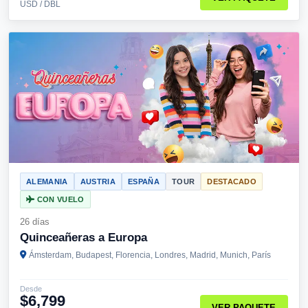
USD / DBL
ALEMANIA
AUSTRIA
ESPAÑA
TOUR
DESTACADO
CON VUELO
26 días
Quinceañeras a Europa
Ámsterdam, Budapest, Florencia, Londres, Madrid, Munich, París
Desde
$6,799
VER PAQUETE