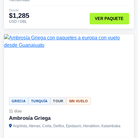
Desde
$1,285
VER PAQUETE
USD / DBL
GRECIA
TURQUÍA
TOUR
SIN VUELO
11 días
Ambrosía Griega
Argólida, Atenas, Creta, Delfos, Epidauro, Heraklion, Kalambaka