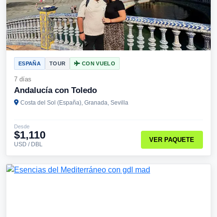
ESPAÑA
TOUR
CON VUELO
7 días
Andalucía con Toledo
Costa del Sol (España), Granada, Sevilla
Desde
$1,110
VER PAQUETE
USD / DBL