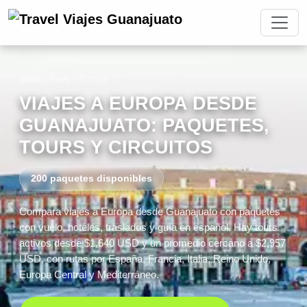
Inicio
›
Tours
›
Europa
VIAJES A EUROPA DESDE
GUANAJUATO: PAQUETES,
TOURS Y CIRCUITOS
200 paquetes disponibles
Compara viajes a Europa desde Guanajuato con paquetes
con vuelo, hoteles, traslados y guía en español. Hay tours
activos desde $1,640 USD y un promedio cercano a $2,957
USD, con rutas por España, Francia, Italia, Reino Unido,
Europa Central y Mediterráneo.