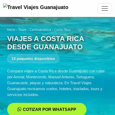
Inicio
›
Tours
›
Centroamérica
›
Costa Rica
VIAJES A COSTA RICA
DESDE GUANAJUATO
13 paquetes disponibles
Compara viajes a Costa Rica desde Guanajuato con rutas
por Arenal, Monteverde, Manuel Antonio, Tortuguero,
Guanacaste, playas y naturaleza. En Travel Viajes
Guanajuato revisamos vuelos, hoteles, traslados, tours y
servicios incluidos.
COTIZAR POR WHATSAPP