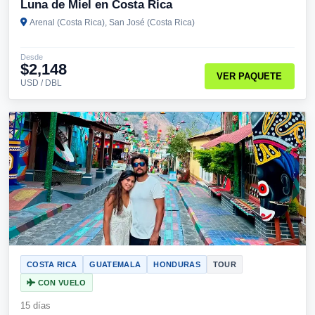
Luna de Miel en Costa Rica
Arenal (Costa Rica), San José (Costa Rica)
Desde
$2,148
VER PAQUETE
USD / DBL
COSTA RICA
GUATEMALA
HONDURAS
TOUR
CON VUELO
15 días