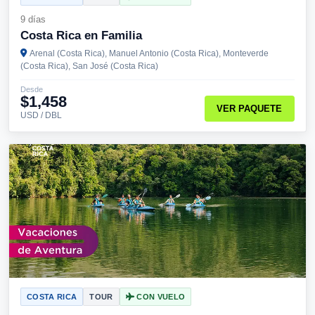
9 días
Costa Rica en Familia
Arenal (Costa Rica), Manuel Antonio (Costa Rica), Monteverde
(Costa Rica), San José (Costa Rica)
Desde
$1,458
VER PAQUETE
USD / DBL
COSTA RICA
TOUR
CON VUELO