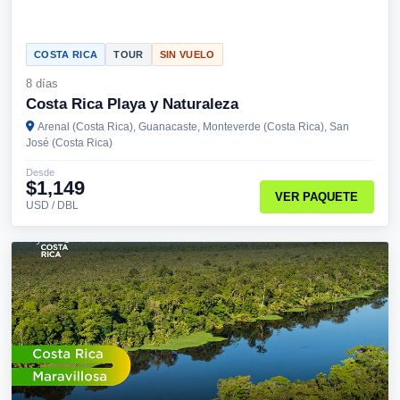
COSTA RICA
TOUR
SIN VUELO
8 días
Costa Rica Playa y Naturaleza
Arenal (Costa Rica), Guanacaste, Monteverde (Costa Rica), San
José (Costa Rica)
Desde
$1,149
VER PAQUETE
USD / DBL