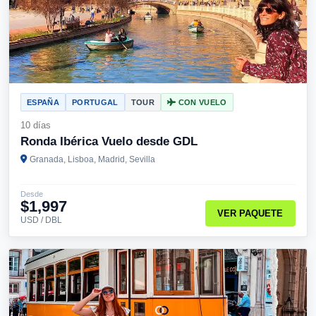
ESPAÑA
PORTUGAL
TOUR
CON VUELO
10 días
Ronda Ibérica Vuelo desde GDL
Granada, Lisboa, Madrid, Sevilla
Desde
$1,997
VER PAQUETE
USD / DBL