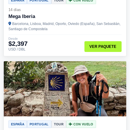
ESPAÑA
PORTUGAL
TOUR
CON VUELO
14 días
Mega Iberia
Barcelona, Lisboa, Madrid, Oporto, Oviedo (España), San Sebastián,
Santiago de Compostela
Desde
$2,397
VER PAQUETE
USD / DBL
ESPAÑA
PORTUGAL
TOUR
CON VUELO