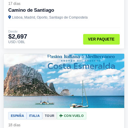
17 días
Camino de Santiago
Lisboa, Madrid, Oporto, Santiago de Compostela
Desde
$2,697
VER PAQUETE
USD / DBL
ESPAÑA
ITALIA
TOUR
CON VUELO
18 días