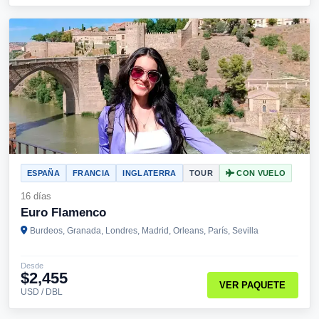
ESPAÑA
FRANCIA
INGLATERRA
TOUR
CON VUELO
16 días
Euro Flamenco
Burdeos, Granada, Londres, Madrid, Orleans, París, Sevilla
Desde
$2,455
VER PAQUETE
USD / DBL