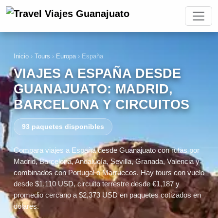
Inicio
›
Tours
›
Europa
›
España
VIAJES A ESPAÑA DESDE
GUANAJUATO: MADRID,
BARCELONA Y CIRCUITOS
93 paquetes disponibles
Compara viajes a España desde Guanajuato con rutas por
Madrid, Barcelona, Andalucía, Sevilla, Granada, Valencia y
combinados con Portugal o Marruecos. Hay tours con vuelo
desde $1,110 USD, circuito terrestre desde €1,187 y
promedio cercano a $2,373 USD en paquetes cotizados en
dólares.