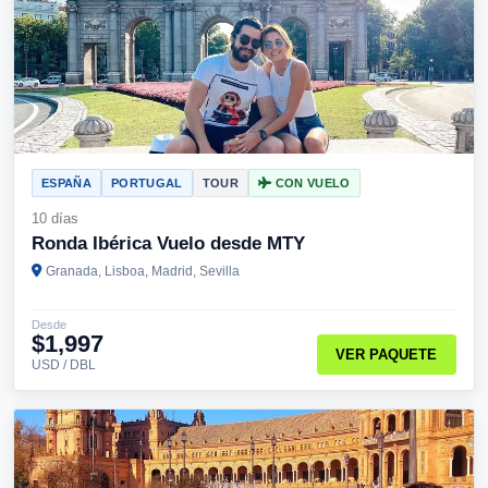
ESPAÑA
PORTUGAL
TOUR
CON VUELO
10 días
Ronda Ibérica Vuelo desde MTY
Granada, Lisboa, Madrid, Sevilla
Desde
$1,997
VER PAQUETE
USD / DBL