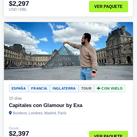
$2,297
VER PAQUETE
USD / DBL
ESPAÑA
FRANCIA
INGLATERRA
TOUR
CON VUELO
10 días
Capitales con Glamour by Exa
Burdeos, Londres, Madrid, París
Desde
$2,397
VER PAQUETE