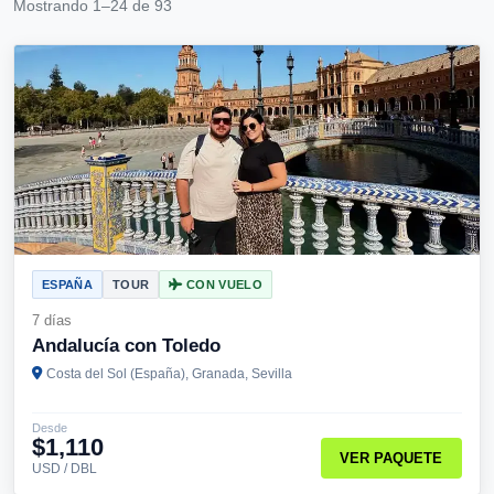
Mostrando 1–24 de 93
ESPAÑA
TOUR
CON VUELO
7 días
Andalucía con Toledo
Costa del Sol (España), Granada, Sevilla
Desde
$1,110
VER PAQUETE
USD / DBL