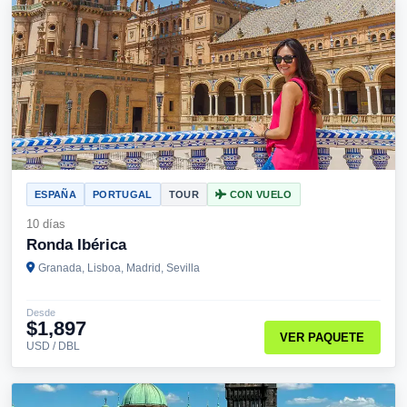
ESPAÑA
PORTUGAL
TOUR
CON VUELO
10 días
Ronda Ibérica
Granada, Lisboa, Madrid, Sevilla
Desde
$1,897
VER PAQUETE
USD / DBL