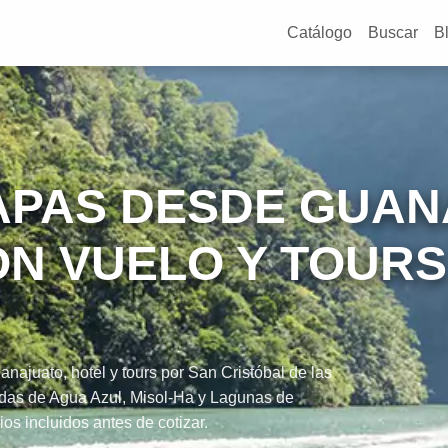
Catálogo
Buscar
B
IAPAS DESDE GUAN
N VUELO Y TOURS
ajuato, hotel y tours por San Cristóbal de las
as de Agua Azul, Misol-Ha y Lagunas de
os incluidos antes de cotizar.