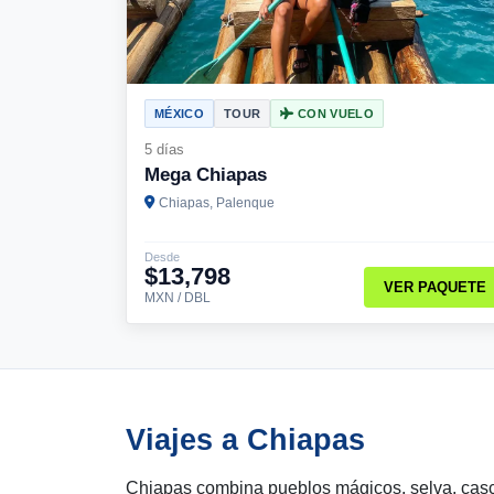
MÉXICO
TOUR
CON VUELO
5 días
Mega Chiapas
Chiapas, Palenque
Desde
$13,798
VER PAQUETE
MXN / DBL
Viajes a Chiapas
Chiapas combina pueblos mágicos, selva, casca