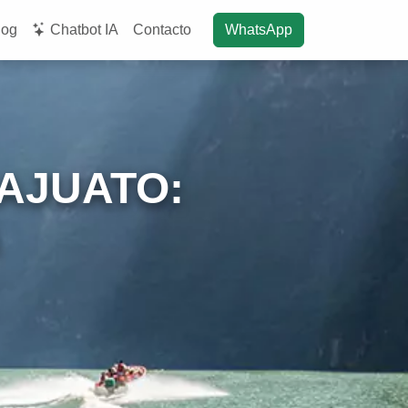
log
Chatbot IA
Contacto
WhatsApp
AJUATO: