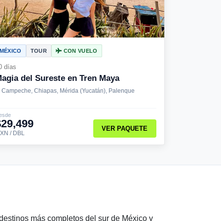
MÉXICO
TOUR
CON VUELO
0 días
agia del Sureste en Tren Maya
Campeche, Chiapas, Mérida (Yucatán), Palenque
esde
$29,499
VER PAQUETE
XN / DBL
 destinos más completos del sur de México y