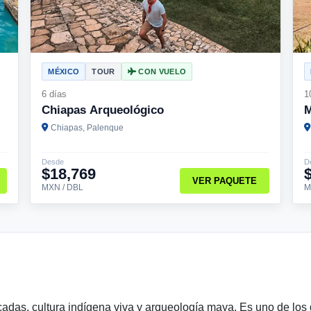
MÉXICO
TOUR
CON VUELO
6 días
1
Chiapas Arqueológico
M
Chiapas, Palenque
Desde
D
$18,769
VER PAQUETE
MXN / DBL
M
das, cultura indígena viva y arqueología maya. Es uno de los