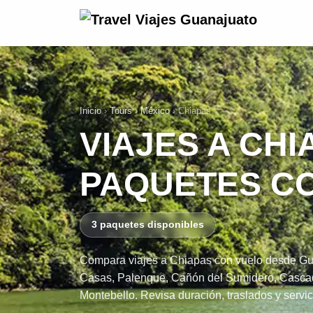
Inicio
›
Tours
›
México
›
Chiapas
VIAJES A CH
PAQUETES CO
3 paquetes disponibles
Compara viajes a Chiapas con vuelo desde Guan
Casas, Palenque, Cañón del Sumidero, Cascad
Montebello. Revisa duración, traslados y servici