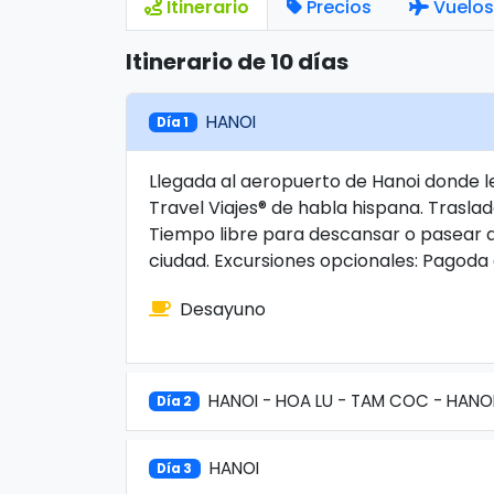
Itinerario
Precios
Vuelos
Itinerario de 10 días
HANOI
Día 1
Llegada al aeropuerto de Hanoi donde l
Travel Viajes® de habla hispana. Traslado
Tiempo libre para descansar o pasear a
ciudad. Excursiones opcionales: Pagoda 
Desayuno
HANOI - HOA LU - TAM COC - HANO
Día 2
HANOI
Día 3