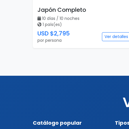
Japón Completo
10 días / 10 noches
1 país(es)
USD $2,795
Ver detalles
por persona
Catálogo popular
Tipos