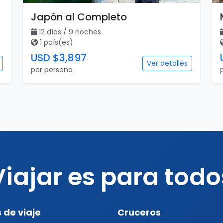
Japón al Completo
12 días / 9 noches
1 país(es)
USD $3,897
Ver detalles
por persona
Viajar es para todo
 de viaje
Cruceros