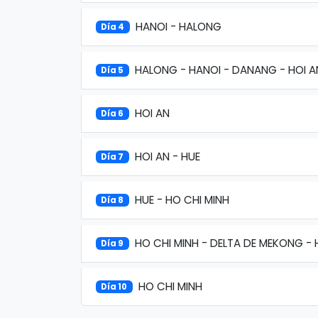
HANOI - HALONG
Día 4
HALONG - HANOI - DANANG - HOI A
Día 5
HOI AN
Día 6
HOI AN - HUE
Día 7
HUE - HO CHI MINH
Día 8
HO CHI MINH - DELTA DE MEKONG - 
Día 9
HO CHI MINH
Día 10