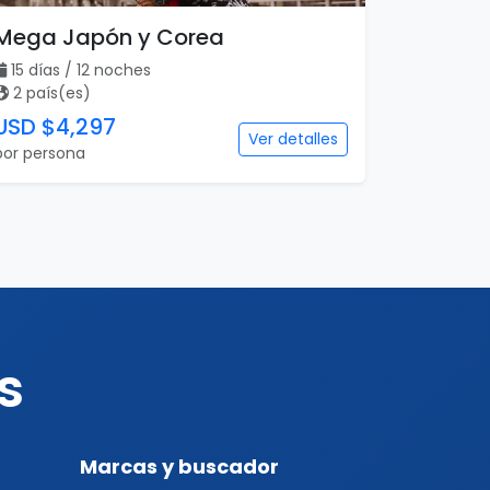
Mega Japón y Corea
15 días / 12 noches
2 país(es)
USD $4,297
Ver detalles
por persona
s
Marcas y buscador