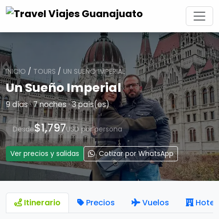
INICIO
/
TOURS
/
UN SUEÑO IMPERIAL
Un Sueño Imperial
9 días · 7 noches · 3 país(es)
$1,797
Desde
USD por persona
Ver precios y salidas
Cotizar por WhatsApp
Itinerario
Precios
Vuelos
Hotel