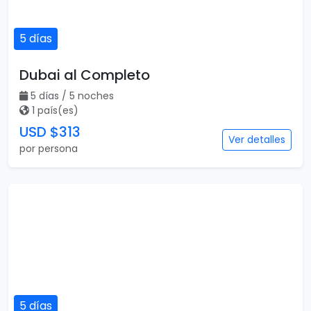
5 días
Dubai al Completo
5 días / 5 noches
1 país(es)
USD $313
Ver detalles
por persona
5 días