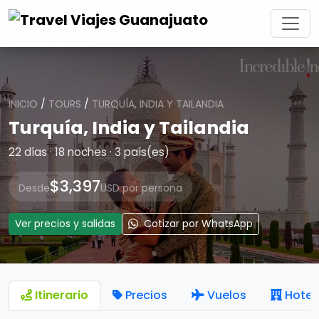
INICIO
/
TOURS
/
TURQUÍA, INDIA Y TAILANDIA
Turquía, India y Tailandia
22 días · 18 noches · 3 país(es)
$3,397
Desde
USD por persona
Ver precios y salidas
Cotizar por WhatsApp
Itinerario
Precios
Vuelos
Hotel