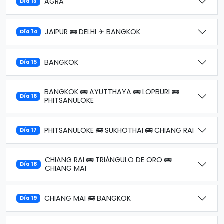
AGRA
Día 13
JAIPUR 🚌 DELHI ✈ BANGKOK
Día 14
BANGKOK
Día 15
BANGKOK 🚌 AYUTTHAYA 🚌 LOPBURI 🚌
Día 16
PHITSANULOKE
PHITSANULOKE 🚌 SUKHOTHAI 🚌 CHIANG RAI
Día 17
CHIANG RAI 🚌 TRIÁNGULO DE ORO 🚌
Día 18
CHIANG MAI
CHIANG MAI 🚌 BANGKOK
Día 19