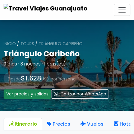
INICIO
/
TOURS
/
TRIÁNGULO CARIBEÑO
Triángulo Caribeño
9 días · 8 noches · 1 país(es)
$1,628
Desde
USD por persona
Ver precios y salidas
Cotizar por WhatsApp
Itinerario
Precios
Vuelos
Hotel