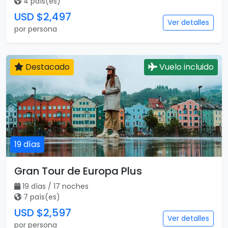
4 país(es)
USD $2,497
Ver detalles
por persona
Destacado
Vuelo incluido
19 días
Gran Tour de Europa Plus
19 días / 17 noches
7 país(es)
USD $2,597
Ver detalles
por persona