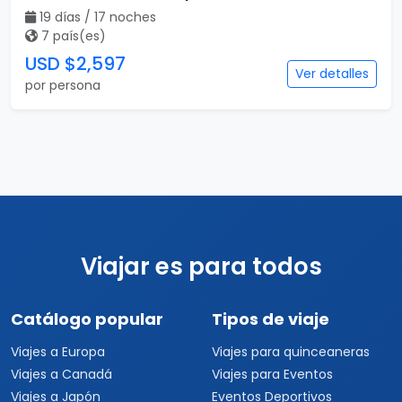
19 días / 17 noches
7 país(es)
USD $2,597
Ver detalles
por persona
Viajar es para todos
Catálogo popular
Tipos de viaje
Viajes a Europa
Viajes para quinceaneras
Viajes a Canadá
Viajes para Eventos
Viajes a Japón
Eventos Deportivos