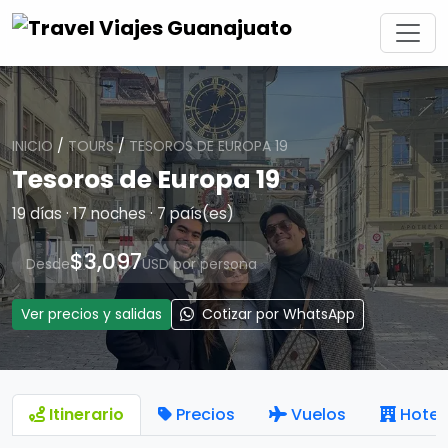
INICIO
/
TOURS
/
TESOROS DE EUROPA 19
Tesoros de Europa 19
19 días · 17 noches · 7 país(es)
$3,097
Desde
USD por persona
Ver precios y salidas
Cotizar por WhatsApp
Itinerario
Precios
Vuelos
Hotel