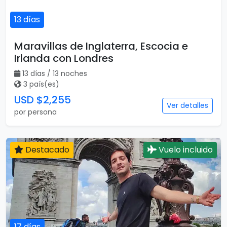
13 días
Maravillas de Inglaterra, Escocia e
Irlanda con Londres
13 días / 13 noches
3 país(es)
USD $2,255
Ver detalles
por persona
Destacado
Vuelo incluido
17 días