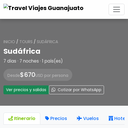
INICIO
/
TOURS
/
SUDÁFRICA
Sudáfrica
7 días · 7 noches · 1 país(es)
$670
Desde
USD por persona
Ver precios y salidas
Cotizar por WhatsApp
Itinerario
Precios
Vuelos
Hotel