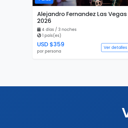
Alejandro Fernandez Las Vegas
2026
4 días / 3 noches
1 país(es)
USD $359
Ver detalles
por persona