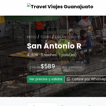
INICIO
/
TOURS
/
SAN ANTONIO R
San Antonio R
4 días · 3 noches · 1 país(es)
$589
Desde
USD por persona
Ver precios y salidas
Cotizar por WhatsA