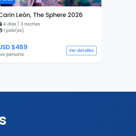
Carin León, The Sphere 2026
4 días / 3 noches
1 país(es)
USD $489
Ver detalles
por persona
s