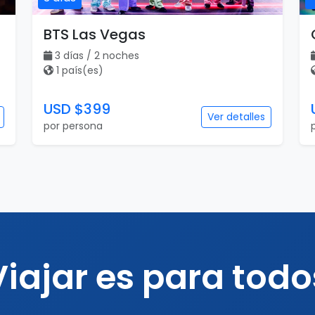
BTS Las Vegas
3 días / 2 noches
1 país(es)
USD $399
Ver detalles
por persona
Viajar es para todo