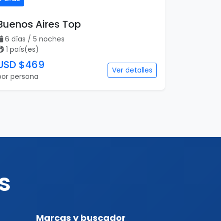
Buenos Aires Top
6 días / 5 noches
1 país(es)
USD $469
Ver detalles
por persona
s
Marcas y buscador