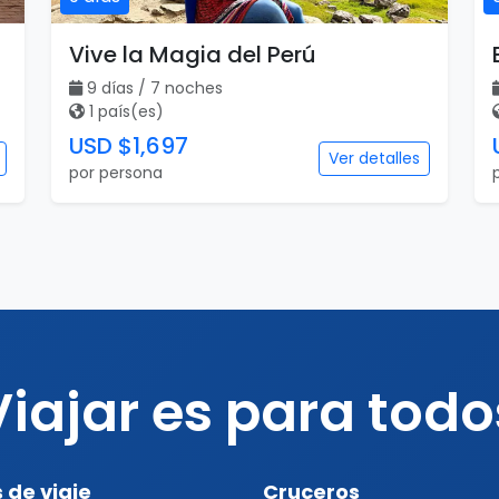
Vive la Magia del Perú
9 días / 7 noches
1 país(es)
USD $1,697
Ver detalles
por persona
Viajar es para todo
 de viaje
Cruceros