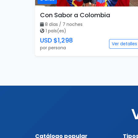
Con Sabor a Colombia
8 días / 7 noches
1 país(es)
USD $1,298
Ver detalles
por persona
Catálogo popular
Tipos