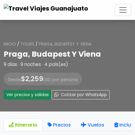
INICIO
/
TOURS
/
PRAGA, BUDAPEST Y VIENA
Praga, Budapest Y Viena
9 días · 9 noches · 4 país(es)
$2,259
Desde
USD por persona
Ver precios y salidas
Cotizar por WhatsApp
Itinerario
Precios
Vuelos
Incluy