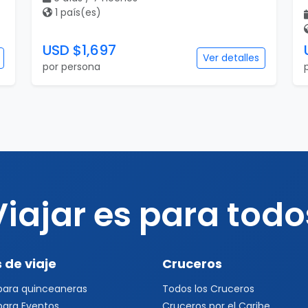
1 país(es)
USD $1,697
Ver detalles
por persona
Viajar es para todo
 de viaje
Cruceros
 para quinceaneras
Todos los Cruceros
 para Eventos
Cruceros por el Caribe