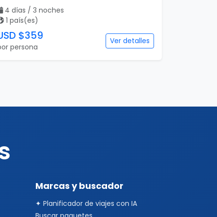
4 días / 3 noches
1 país(es)
USD $359
Ver detalles
por persona
s
Marcas y buscador
✦ Planificador de viajes con IA
Buscar paquetes