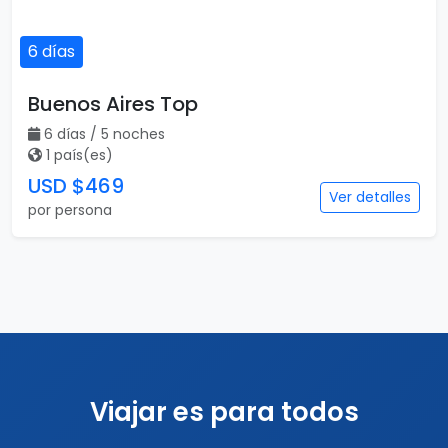
6 días
Buenos Aires Top
6 días / 5 noches
1 país(es)
USD $469
Ver detalles
por persona
Viajar es para todos