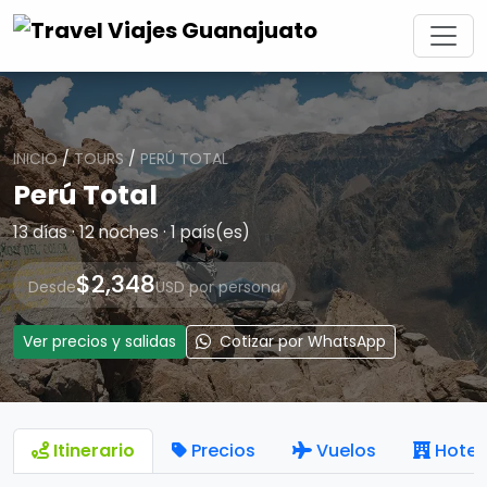
INICIO
/
TOURS
/
PERÚ TOTAL
Perú Total
13 días · 12 noches · 1 país(es)
$2,348
Desde
USD por persona
Ver precios y salidas
Cotizar por WhatsApp
Itinerario
Precios
Vuelos
Hotel