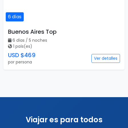
6 días
Buenos Aires Top
6 días / 5 noches
1 país(es)
USD $469
Ver detalles
por persona
Viajar es para todos