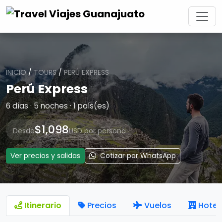
INICIO
/
TOURS
/
PERÚ EXPRESS
Perú Express
6 días · 5 noches · 1 país(es)
$1,098
Desde
USD por persona
Ver precios y salidas
Cotizar por WhatsApp
Itinerario
Precios
Vuelos
Hotel