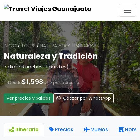
INICIO
/
TOURS
/
NATURALEZA Y TRADICIÓN
Naturaleza y Tradición
7 días · 6 noches · 1 país(es)
$1,598
Desde
USD por persona
Ver precios y salidas
Cotizar por WhatsApp
Itinerario
Precios
Vuelos
Hotel