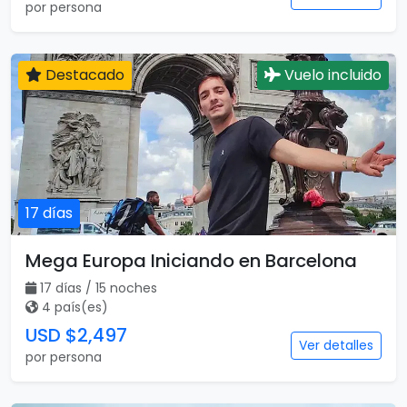
Maravillas de Inglaterra, Escocia e
Irlanda con Londres
13 días / 13 noches
3 país(es)
USD $2,255
Ver detalles
por persona
Destacado
Vuelo incluido
17 días
Mega Europa Iniciando en Barcelona