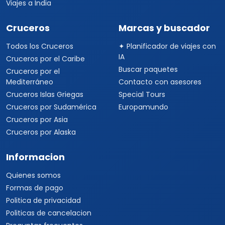
Viajes a Tanzania
Viajes a Australia
Viajes a Asia
Viajes a China
Viajes a Corea del Sur
Viajes a Tailandia
Viajes a India
Cruceros
Marcas y buscador
Todos los Cruceros
✦ Planificador de viajes con
IA
Cruceros por el Caribe
Buscar paquetes
Cruceros por el
Mediterráneo
Contacto con asesores
Cruceros Islas Griegas
Special Tours
Cruceros por Sudamérica
Europamundo
Cruceros por Asia
Cruceros por Alaska