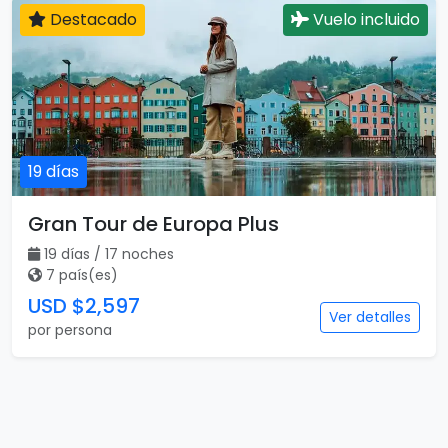
17 días / 15 noches
4 país(es)
USD $2,497
Ver detalles
por persona
Destacado
Vuelo incluido
19 días
Gran Tour de Europa Plus
19 días / 17 noches
7 país(es)