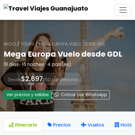
INICIO
/
TOURS
/
MEGA EUROPA VUELO DESDE GDL
Mega Europa Vuelo desde GDL
18 días · 16 noches · 4 país(es)
$2,697
Desde
USD por persona
Ver precios y salidas
Cotizar por WhatsApp
Itinerario
Precios
Vuelos
Hotel