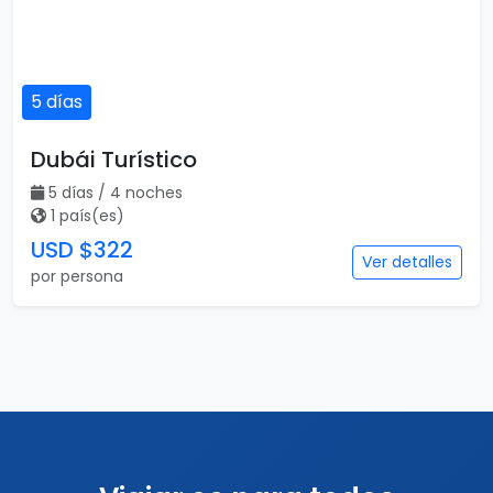
5 días
Dubái Turístico
5 días / 4 noches
1 país(es)
USD $322
Ver detalles
por persona