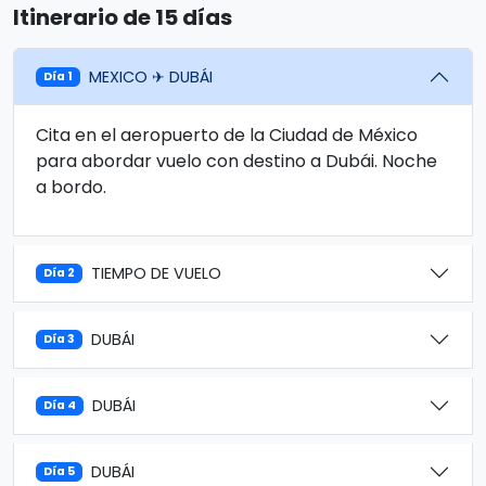
Itinerario de 15 días
MEXICO ✈ DUBÁI
Día 1
Cita en el aeropuerto de la Ciudad de México
para abordar vuelo con destino a Dubái. Noche
a bordo.
TIEMPO DE VUELO
Día 2
DUBÁI
Día 3
DUBÁI
Día 4
DUBÁI
Día 5