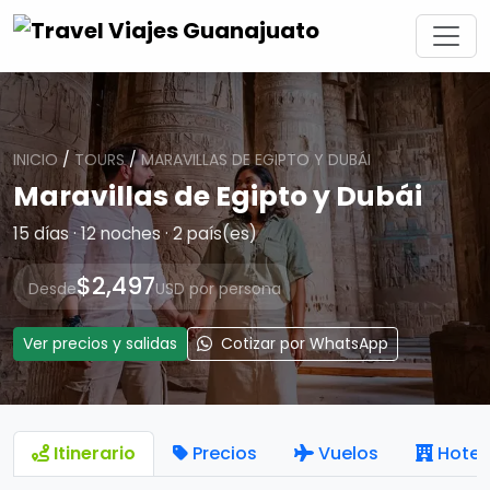
INICIO
/
TOURS
/
MARAVILLAS DE EGIPTO Y DUBÁI
Maravillas de Egipto y Dubái
15 días · 12 noches · 2 país(es)
$2,497
Desde
USD por persona
Ver precios y salidas
Cotizar por WhatsApp
Itinerario
Precios
Vuelos
Hotel