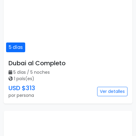
5 días
Dubai al Completo
5 días / 5 noches
1 país(es)
USD $313
Ver detalles
por persona