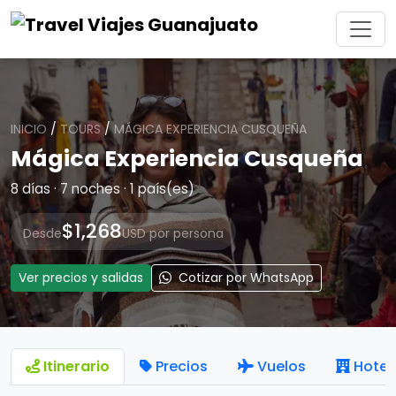
INICIO
/
TOURS
/
MÁGICA EXPERIENCIA CUSQUEÑA
Mágica Experiencia Cusqueña
8 días · 7 noches · 1 país(es)
$1,268
Desde
USD por persona
Ver precios y salidas
Cotizar por WhatsApp
Itinerario
Precios
Vuelos
Hotel