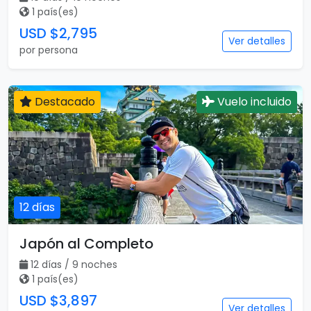
1 país(es)
USD $2,795
Ver detalles
por persona
Destacado
Vuelo incluido
12 días
Japón al Completo
12 días / 9 noches
1 país(es)
USD $3,897
Ver detalles