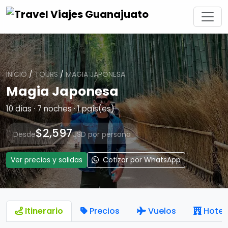
INICIO
/
TOURS
/
MAGIA JAPONESA
Magia Japonesa
10 días · 7 noches · 1 país(es)
$2,597
Desde
USD por persona
Ver precios y salidas
Cotizar por WhatsApp
Itinerario
Precios
Vuelos
Hotel