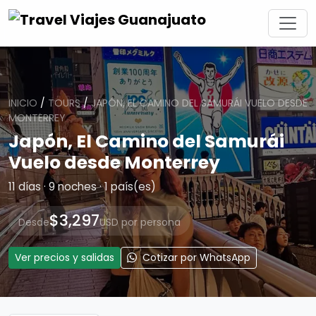
INICIO
/
TOURS
/
JAPÓN, EL CAMINO DEL SAMURÁI VUELO DESDE
MONTERREY
Japón, El Camino del Samurái
Vuelo desde Monterrey
11 días · 9 noches · 1 país(es)
$3,297
Desde
USD por persona
Ver precios y salidas
Cotizar por WhatsApp