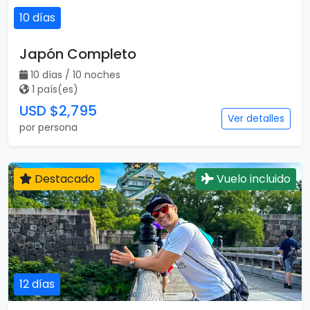
10 días
Japón Completo
10 días / 10 noches
1 país(es)
USD $2,795
Ver detalles
por persona
Destacado
Vuelo incluido
12 días