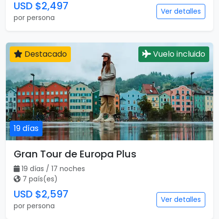
USD $2,497
Ver detalles
por persona
Destacado
Vuelo incluido
19 días
Gran Tour de Europa Plus
19 días / 17 noches
7 país(es)
USD $2,597
Ver detalles
por persona