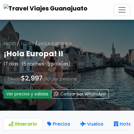
INICIO
/
TOURS
/
¡HOLA EUROPA! II
¡Hola Europa! II
17 días · 15 noches · 5 país(es)
$2,997
Desde
USD por persona
Ver precios y salidas
Cotizar por WhatsApp
Itinerario
Precios
Vuelos
Hotel