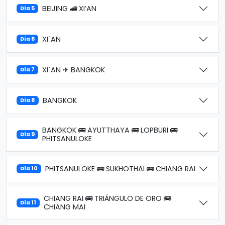
BEIJING 🚄 XI’AN
Día 5
XI´AN
Día 6
XI´AN ✈ BANGKOK
Día 7
BANGKOK
Día 8
BANGKOK 🚌 AYUTTHAYA 🚌 LOPBURI 🚌
Día 9
PHITSANULOKE
PHITSANULOKE 🚌 SUKHOTHAI 🚌 CHIANG RAI
Día 10
CHIANG RAI 🚌 TRIÁNGULO DE ORO 🚌
Día 11
CHIANG MAI