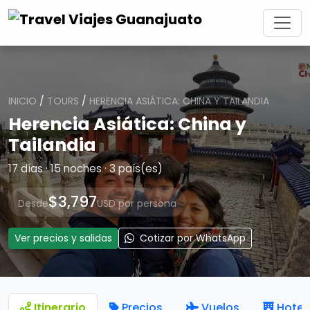
INICIO
/
TOURS
/
HERENCIA ASIÁTICA: CHINA Y TAILANDIA
Herencia Asiática: China y
Tailandia
17 días · 15 noches · 3 país(es)
$3,797
Desde
USD por persona
Ver precios y salidas
Cotizar por WhatsApp
Itinerario
Precios
Vuelos
Hotel