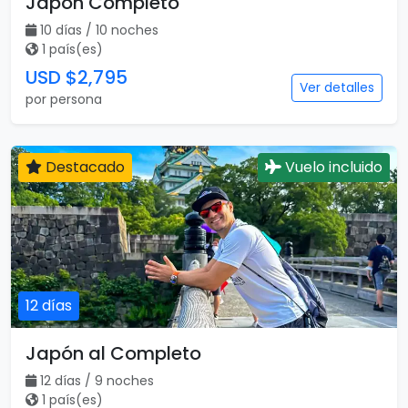
Japón Completo
10 días / 10 noches
1 país(es)
USD $2,795
Ver detalles
por persona
Destacado
Vuelo incluido
12 días
Japón al Completo
12 días / 9 noches
1 país(es)