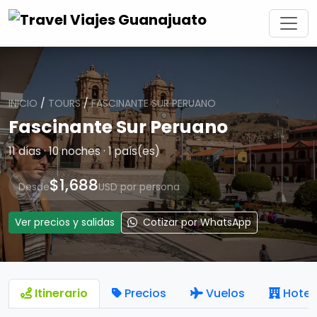
INICIO
/
TOURS
/
FASCINANTE SUR PERUANO
Fascinante Sur Peruano
11 días · 10 noches · 1 país(es)
$1,688
Desde
USD por persona
Ver precios y salidas
Cotizar por WhatsApp
Itinerario
Precios
Vuelos
Hotel