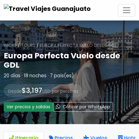
INICIO
/
TOURS
/
EUROPA PERFECTA VUELO DESDE GDL
Europa Perfecta Vuelo desde
GDL
20 días · 18 noches · 7 país(es)
$3,197
Desde
USD por persona
Ver precios y salidas
Cotizar por WhatsApp
Itinerario
Precios
Vuelos
Hotel