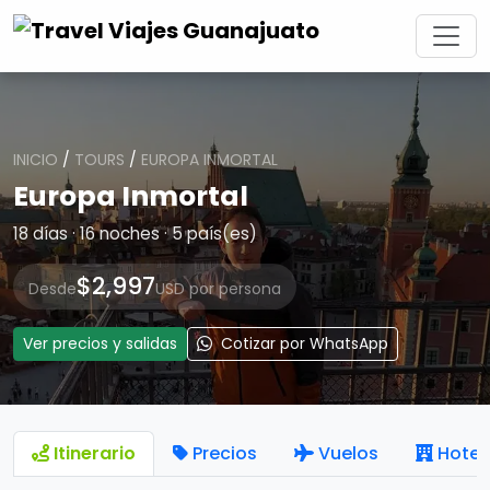
INICIO
/
TOURS
/
EUROPA INMORTAL
Europa Inmortal
18 días · 16 noches · 5 país(es)
$2,997
Desde
USD por persona
Ver precios y salidas
Cotizar por WhatsApp
Itinerario
Precios
Vuelos
Hotel