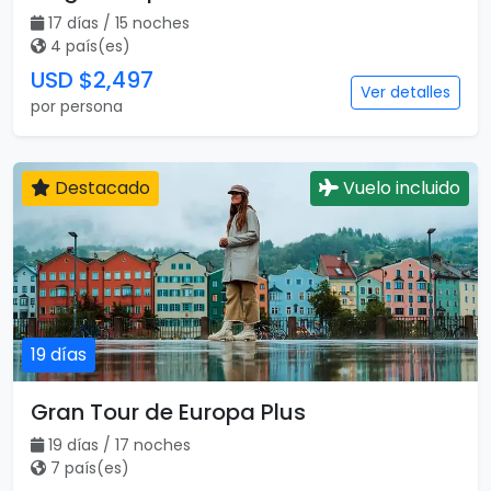
17 días / 15 noches
4 país(es)
USD $2,497
Ver detalles
por persona
Destacado
Vuelo incluido
19 días
Gran Tour de Europa Plus
19 días / 17 noches
7 país(es)