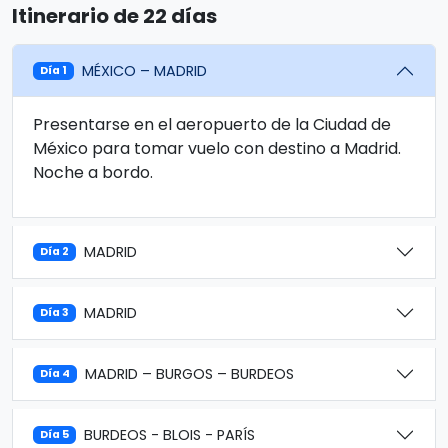
Itinerario de 22 días
MÉXICO – MADRID
Día 1
Presentarse en el aeropuerto de la Ciudad de
México para tomar vuelo con destino a Madrid.
Noche a bordo.
MADRID
Día 2
MADRID
Día 3
MADRID – BURGOS – BURDEOS
Día 4
BURDEOS - BLOIS - PARÍS
Día 5