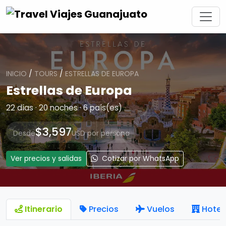
INICIO
/
TOURS
/
ESTRELLAS DE EUROPA
Estrellas de Europa
22 días · 20 noches · 6 país(es)
$3,597
Desde
USD por persona
Ver precios y salidas
Cotizar por WhatsApp
Itinerario
Precios
Vuelos
Hotel