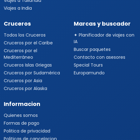
Viajes a Kenia
Viajes a Tanzania
Viajes a Australia
Viajes a Asia
Viajes a China
Viajes a Corea del Sur
Viajes a Tailandia
Viajes a India
Cruceros
Marcas y buscador
Todos los Cruceros
✦ Planificador de viajes con
IA
Cruceros por el Caribe
Buscar paquetes
Cruceros por el
Mediterráneo
Contacto con asesores
Cruceros Islas Griegas
Special Tours
Cruceros por Sudamérica
Europamundo
Cruceros por Asia
Cruceros por Alaska