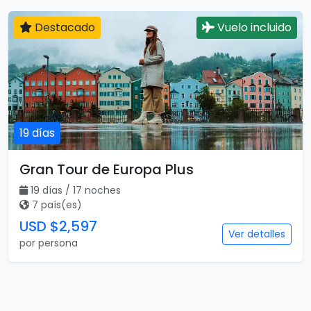
Mega Europa Iniciando en Barcelona
17 días / 15 noches
4 país(es)
USD $2,497
Ver detalles
por persona
Destacado
Vuelo incluido
19 días
Gran Tour de Europa Plus
19 días / 17 noches
7 país(es)