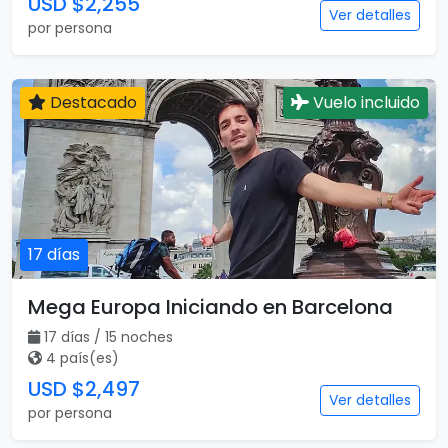
Maravillas de Inglaterra, Escocia e
Irlanda con Londres
13 días / 13 noches
3 país(es)
USD $2,255
Ver detalles
por persona
Destacado
Vuelo incluido
17 días