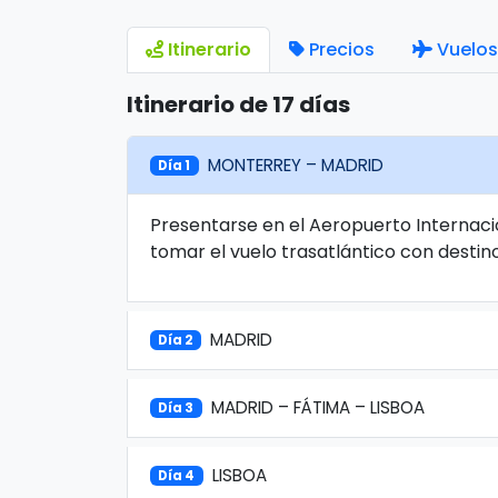
Itinerario
Precios
Vuelos
Itinerario de 17 días
MONTERREY – MADRID
Día 1
Presentarse en el Aeropuerto Internaci
tomar el vuelo trasatlántico con destin
MADRID
Día 2
MADRID – FÁTIMA – LISBOA
Día 3
LISBOA
Día 4