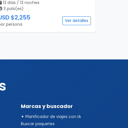
13 días / 13 noches
3 país(es)
USD $2,255
Ver detalles
por persona
s
Marcas y buscador
✦ Planificador de viajes con IA
Buscar paquetes