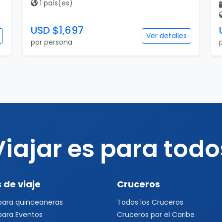
1 país(es)
USD $1,697
Ver detalles
por persona
Viajar es para todo
 de viaje
Cruceros
 para quinceaneras
Todos los Cruceros
 para Eventos
Cruceros por el Caribe