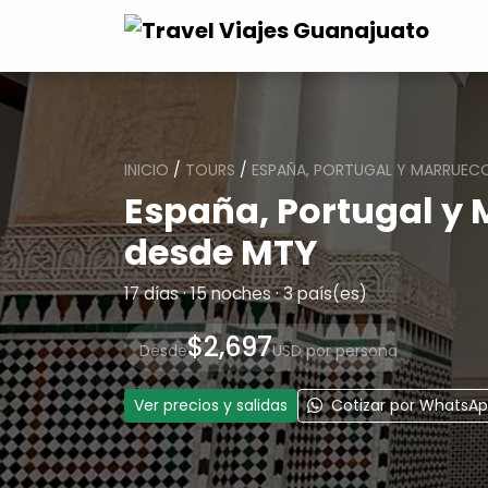
INICIO
/
TOURS
/
ESPAÑA, PORTUGAL Y MARRUECO
España, Portugal y 
desde MTY
17 días · 15 noches · 3 país(es)
$2,697
Desde
USD por persona
Ver precios y salidas
Cotizar por WhatsA