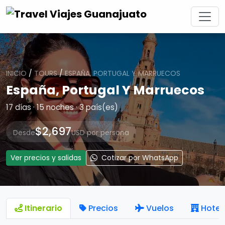
INICIO
/
TOURS
/
ESPAÑA, PORTUGAL Y MARRUECOS
España, Portugal Y Marruecos
17 días · 15 noches · 3 país(es)
$2,697
Desde
USD por persona
Ver precios y salidas
Cotizar por WhatsApp
Itinerario
Precios
Vuelos
Hotel