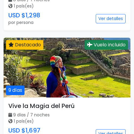
1 país(es)
USD $1,298
Ver detalles
por persona
Destacado
Vuelo incluido
9 días
Vive la Magia del Perú
9 días / 7 noches
1 país(es)
USD $1,697
Ver detalles