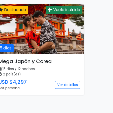
Destacado
Vuelo incluido
15 días
Mega Japón y Corea
15 días / 12 noches
2 país(es)
USD $4,297
Ver detalles
por persona