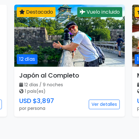
Destacado
Vuelo incluido
12 días
Japón al Completo
12 días / 9 noches
1 país(es)
USD $3,897
Ver detalles
por persona