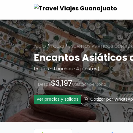
INICIO
/
TOURS
/
ENCANTOS ASIÁTICOS CON TUR
Encantos Asiáticos 
15 días · 11 noches · 4 país(es)
$3,197
Desde
USD por persona
Ver precios y salidas
Cotizar por WhatsA