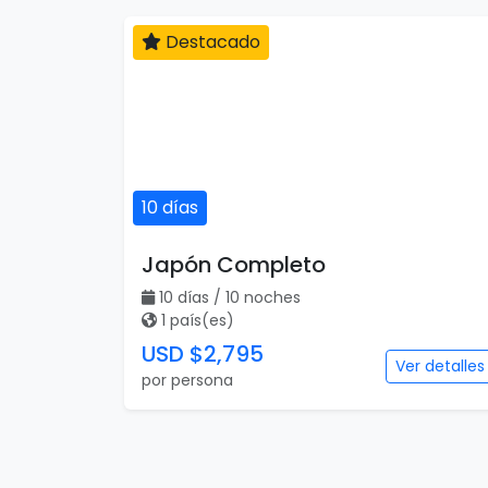
Destacado
10 días
Japón Completo
10 días / 10 noches
1 país(es)
USD $2,795
Ver detalles
por persona