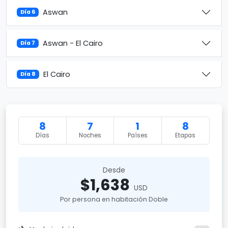
Aswan
Día 6
Aswan - El Cairo
Día 7
El Cairo
Día 8
8
7
1
8
Días
Noches
Países
Etapas
Desde
$1,638
USD
Por persona en habitación Doble