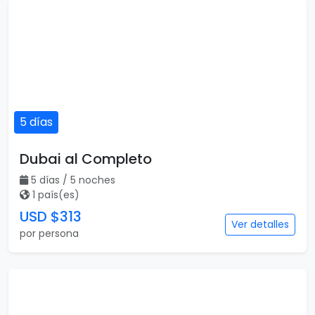
5 días
Dubai al Completo
5 días / 5 noches
1 país(es)
USD $313
Ver detalles
por persona