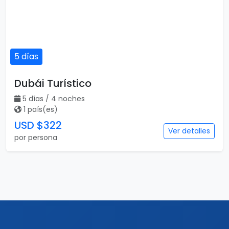
5 días
Dubái Turístico
5 días / 4 noches
1 país(es)
USD $322
Ver detalles
por persona