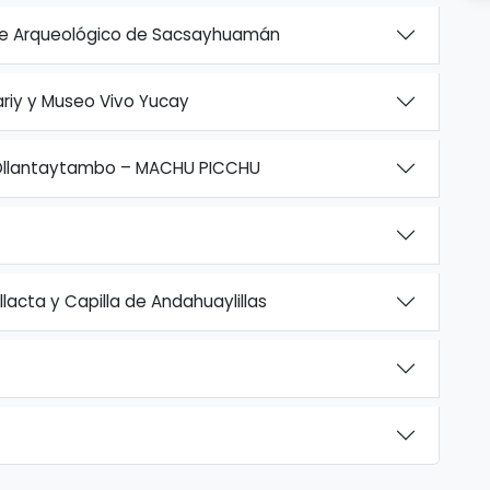
ue Arqueológico de Sacsayhuamán
ariy y Museo Vivo Yucay
 Ollantaytambo – MACHU PICCHU
llacta y Capilla de Andahuaylillas