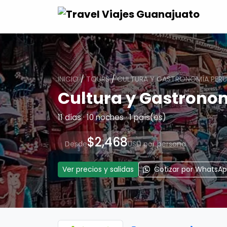
INICIO
/
TOURS
/
CULTURA Y GASTRONOMÍA PER
Cultura y Gastrono
11 días · 10 noches · 1 país(es)
$2,468
Desde
USD por persona
Ver precios y salidas
Cotizar por WhatsA