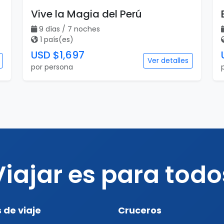
Vive la Magia del Perú
9 días / 7 noches
1 país(es)
USD $1,697
Ver detalles
por persona
Viajar es para todo
 de viaje
Cruceros