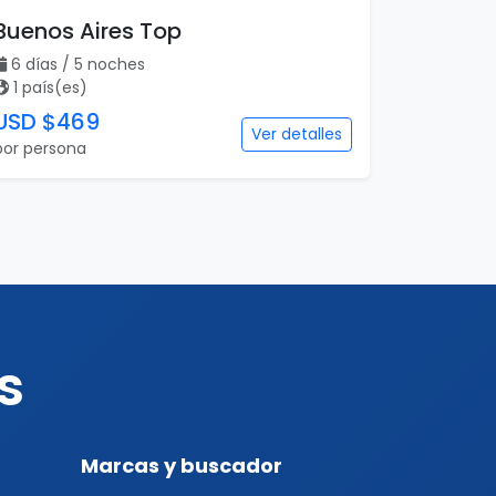
Buenos Aires Top
6 días / 5 noches
1 país(es)
USD $469
Ver detalles
por persona
s
Marcas y buscador