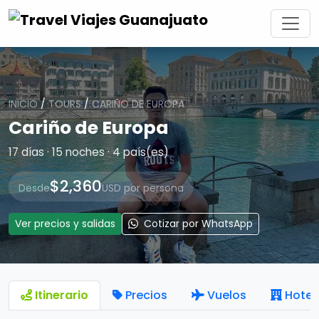
INICIO
/
TOURS
/
CARIÑO DE EUROPA
Cariño de Europa
17 días · 15 noches · 4 país(es)
$2,360
Desde
USD por persona
Ver precios y salidas
Cotizar por WhatsApp
Itinerario
Precios
Vuelos
Hotel