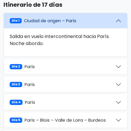
Itinerario de 17 días
Ciudad de origen – París
Día 1
Salida en vuelo intercontinental hacia París.
Noche abordo.
París
Día 2
París
Día 3
París
Día 4
París – Blois – Valle de Loira – Burdeos
Día 5