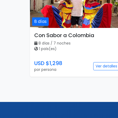
8 días
Con Sabor a Colombia
8 días / 7 noches
1 país(es)
USD $1,298
Ver detalles
por persona