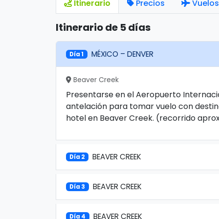
Itinerario
Precios
Vuelos
Itinerario de 5 días
MÉXICO – DENVER
Día 1
Beaver Creek
Presentarse en el Aeropuerto Internaci
antelación para tomar vuelo con destin
hotel en Beaver Creek. (recorrido aprox 2
BEAVER CREEK
Día 2
BEAVER CREEK
Día 3
BEAVER CREEK
Día 4