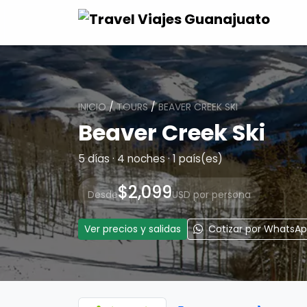
INICIO
/
TOURS
/
BEAVER CREEK SKI
Beaver Creek Ski
5 días · 4 noches · 1 país(es)
$2,099
Desde
USD por persona
Ver precios y salidas
Cotizar por WhatsA