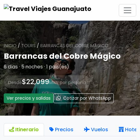
INICIO
/
TOURS
/
BARRANCAS DEL COBRE MÁGICO
Barrancas del Cobre Mágico
6 días · 5 noches · 1 país(es)
$22,099
Desde
MXN por persona
Ver precios y salidas
Cotizar por WhatsApp
Itinerario
Precios
Vuelos
Hotel