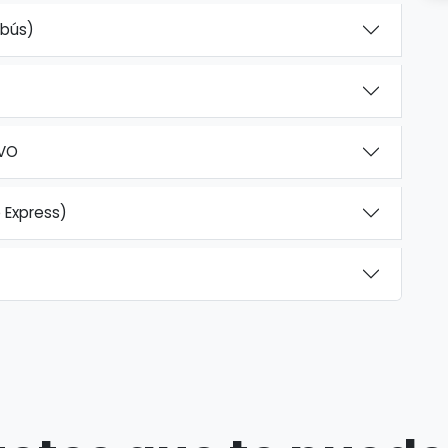
obús)
IVO
 Express)