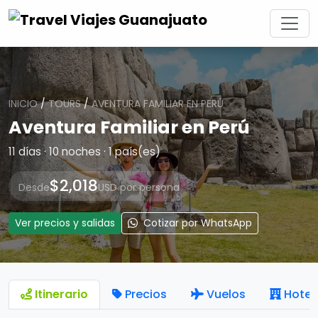
INICIO
/
TOURS
/
AVENTURA FAMILIAR EN PERÚ
Aventura Familiar en Perú
11 días · 10 noches · 1 país(es)
$2,018
Desde
USD por persona
Ver precios y salidas
Cotizar por WhatsApp
Itinerario
Precios
Vuelos
Hotel