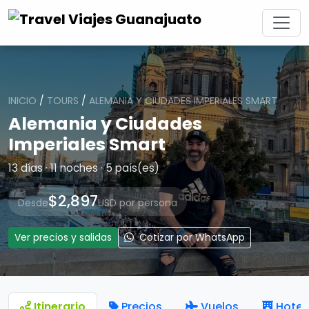
INICIO
/
TOURS
/
ALEMANIA Y CIUDADES IMPERIALES SMART
Alemania y Ciudades
Imperiales Smart
13 días · 11 noches · 5 país(es)
$2,897
Desde
USD por persona
Ver precios y salidas
Cotizar por WhatsApp
Itinerario
Precios
Vuelos
Hotel