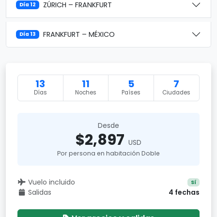
ZÚRICH – FRANKFURT
Día 12
FRANKFURT – MÉXICO
Día 13
13
11
5
7
Días
Noches
Países
Ciudades
Desde
$2,897
USD
Por persona en habitación Doble
Vuelo incluido
Sí
Salidas
4 fechas