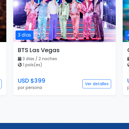
3 días
BTS Las Vegas
3 días / 2 noches
1 país(es)
USD $399
Ver detalles
por persona