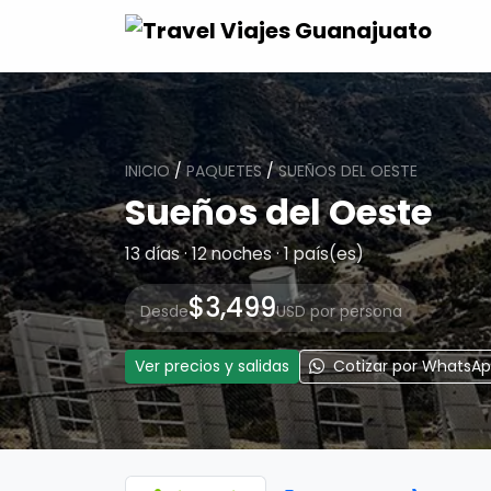
INICIO
/
PAQUETES
/
SUEÑOS DEL OESTE
Sueños del Oeste
13 días · 12 noches · 1 país(es)
$3,499
Desde
USD por persona
Ver precios y salidas
Cotizar por WhatsA