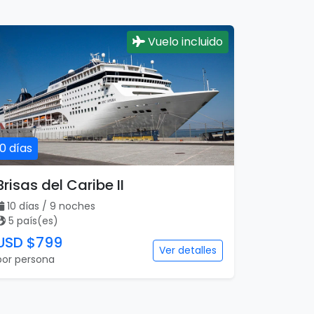
Vuelo incluido
10 días
Brisas del Caribe II
10 días / 9 noches
5 país(es)
USD $799
Ver detalles
por persona