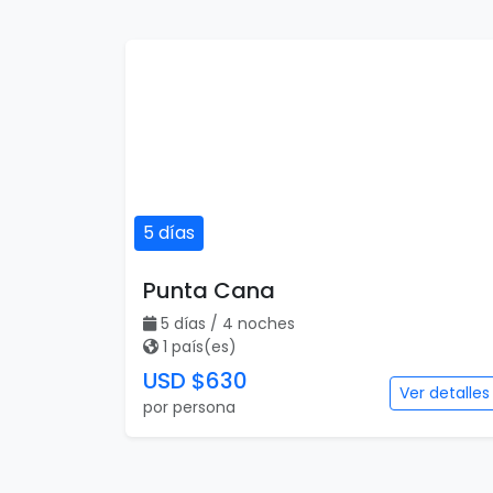
5 días
Punta Cana
5 días / 4 noches
1 país(es)
USD $630
Ver detalles
por persona