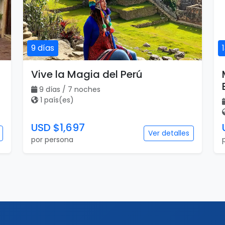
9 días
Vive la Magia del Perú
9 días / 7 noches
1 país(es)
USD $1,697
Ver detalles
por persona