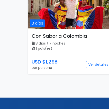
8 días
Con Sabor a Colombia
8 días / 7 noches
1 país(es)
USD $1,298
Ver detalles
por persona