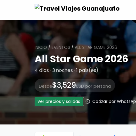
INICIO
/
EVENTOS
/
ALL STAR GAME 2026
All Star Game 2026
4 días · 3 noches · 1 país(es)
$3,529
Desde
USD por persona
Ver precios y salidas
Cotizar por WhatsA