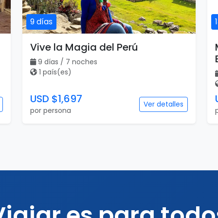
9 días
Vive la Magia del Perú
9 días / 7 noches
1 país(es)
USD $1,697
Ver detalles
por persona
Viajar es para todo