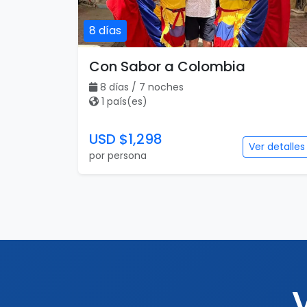
8 días
Con Sabor a Colombia
8 días / 7 noches
1 país(es)
USD $1,298
Ver detalles
por persona