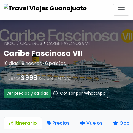
INICIO
/
CRUCEROS
/
CARIBE FASCINOSA VII
Caribe Fascinosa VII
10 días · 9 noches · 6 país(es)
$998
Desde
USD por persona
Ver precios y salidas
Cotizar por WhatsApp
Itinerario
Precios
Vuelos
Opci